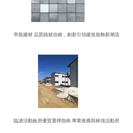
帝龍建材 品質鑄就信賴，創新引領建筑裝飾新潮流
臨滄活動板房優質選擇指南 專業推薦與林強活動房
評測