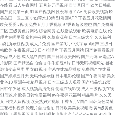
在线看
成人午夜网址
五月花无码视频
青青草国产
欧美日韩乱
国产屁屁第一页
91国产视频网
性爱草逼91AV
免费欧美视频
欧
美岛国一区二区
少妇喷水18禁
51漫画APP
丁香五月花激情网
欧美爱爱tv视频
免费五月丁香视频
97香蕉超级碰碰
国产免费看
二区
三级黄色片网站
综合网黄
在线播放观看
欧美电影在线
伦
理片在哪里看
蜜桃午夜网
久草资源在
日本三级大全
久久福利
福利所导航视频
成人片免费
国产第9页
中文字幕bt原声
三级日
韩欧美
午夜视频123
日本推理片
丁香五月网站
国产免费看视频
极品成人色
成人黑料自拍
国产日韩欧美网站
国产无码av
老湿A
片影院
国产精品自拍偷拍
牛牛影院A片
日韩无码视频网站
都市
激情变态另类
男女91视频
字幕在线精品播放
免费国产在线看
国产婷婷五月天
无码传媒导航
日本电影伦理
国产午夜高清
美女
黄色18
亚洲午夜精品视频
日本三级成人观看
国产精品第12页
日韩午夜场
成人视频高清免费
伦理在线影视
成人三级视频在线
91理论片
欧美日韩性爱福利
av午夜探花福利
精品毛片
久久叉
叉
另类人妖视频
欧美熟妇穴视频
丁香五月V国产
日韩黄色网址
豆花福利视频
轮理片自拍偷拍
日韩欧美美女视频
欧美A级黄色
影院
丁香影视五月花
福利视频电影久久
污污污污免费
91金典