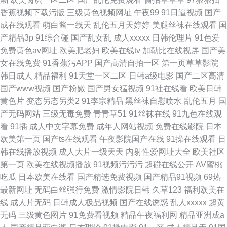
香蕉视频下载污版
三级黄色视频网址
午夜99
91日逼视频
国产
成在线观看
萌白酱一线天
乱伦五月天婷婷
美腿丝袜在线观看
国
产精品3p
91综合碰
国产乱女乱
成人xxxxx
日韩伦理片
91色爱
免费黄色av网址
欧美肥老妇
欧美在线tv
加勒比在线视屏
国产美
女在线免费
91香蕉污APP
国产高清自拍一区
第一页草草影院
韩日成人
精品福利
91天堂一区二区
日韩a级电影
国产二区高清
国产www视频
国产粉嫩
国产男女猛视频
91社在线看
欧美日韩
黄色片
变态另态另类2
91李宗精品
黑丝袜自慰喷水
乱伦五月
国
产无码网站
三级无毒免费
青青草51
91丝袜在线
91九色在线观
看
91插
成人中文字幕免费
成年人网站视频
免费在线影院
日本
欧美第一页
国产ts在线观看
午夜影院国产在线
91操在线观看
日
韩在线播放视频
成人大片一级天天
内射性爱网址大全
欧美社区
第一页
欧美在线视频播放
91视频污污污
超碰在线公开
AV蜜桃
吃瓜
日本欧美在线看
国产精选免费视频
国产精品91视频
69热
最新网址
无码白丝强行免费
激情影院日韩
久草123
福利欧美在
线
成人片无码
日韩成人极品视频
国产在线诱惑
乱人xxxxx
超黄
无码
三级黄色图片
91免费看视频
精品午夜福利网
精品亚洲成a