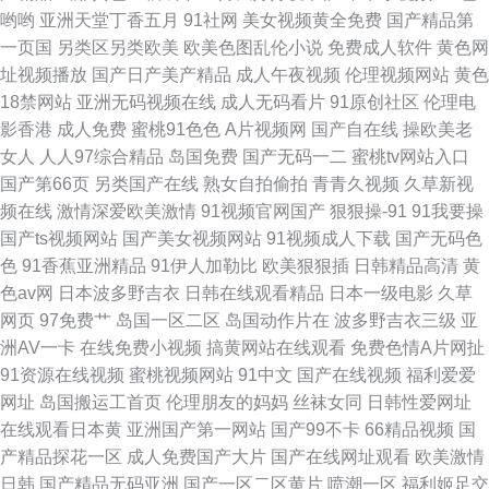
哟哟
亚洲天堂丁香五月
91社网
美女视频黄全免费
国产精品第
一页国
另类区另类欧美
欧美色图乱伦小说
免费成人软件
黄色网
址视频播放
国产日产美产精品
成人午夜视频
伦理视频网站
黄色
18禁网站
亚洲无码视频在线
成人无码看片
91原创社区
伦理电
影香港
成人免费
蜜桃91色色
A片视频网
国产自在线
操欧美老
女人
人人97综合精品
岛国免费
国产无码一二
蜜桃tv网站入口
国产第66页
另类国产在线
熟女自拍偷拍
青青久视频
久草新视
频在线
激情深爱欧美激情
91视频官网国产
狠狠操-91
91我要操
国产ts视频网站
国产美女视频网站
91视频成人下载
国产无码色
色
91香蕉亚洲精品
91伊人加勒比
欧美狠狠插
日韩精品高清
黄
色av网
日本波多野吉衣
日韩在线观看精品
日本一级电影
久草
网页
97免费艹
岛国一区二区
岛国动作片在
波多野吉衣三级
亚
洲AV一卡
在线免费小视频
搞黄网站在线观看
免费色情A片网扯
91资源在线视频
蜜桃视频网站
91中文
国产在线视频
福利爱爱
网址
岛国搬运工首页
伦理朋友的妈妈
丝袜女同
日韩性爱网址
在线观看日本黄
亚洲国产第一网站
国产99不卡
66精品视频
国
产精品探花一区
成人免费国产大片
国产在线网址观看
欧美激情
日韩
国产精品无码亚洲
国产一区二区黄片
喷潮一区
福利姬足交