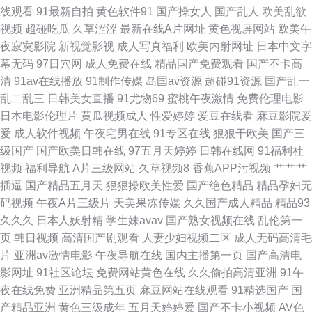
香 91色淫网 丁香五月成人 久久伊人免费视频 日韩av123 亚洲性爱欧美 AV
线观看
91最新自拍
黄色软件91
国产操女人
国产乱人
欧美乱欲
视频
超碰吃瓜
久草涩涩
最新在线A片网址
黄色视屏网站
欧美午
午夜迷奸 国产精品色 麻豆传媒淫视频网 日韩欧美综合 91看片入口 国产1区
夜寂寞影院
新视觉影视
成人写真福利
欧美内射网址
日本中文字
幕无码
97日穴网
成人免费在线
精品国产免费观看
国产不卡高
综合情色 狼人干大香蕉 深夜视频福利无码 91精品黑丝 超碰在线五月 久草中
清
91av在线播放
91制作传媒
岛国av资源
超碰91资源
国产乱一
乱二乱三
日韩美女直播
91尤物69
蜜桃午夜激情
免费伦理电影
文网 日韩性爱导航 91性视频网 韩国av中文字幕 人人操操人人爽爽 亚洲日韩
日本电影伦理片
黄瓜视频成人
性爱婷婷
爱豆在线看
麻豆影院爱
爱
成人软件视频
午夜宅男在线
91专区在线
狠狠干欧美
国产三
av色图 波多结依 激情网站网址 青青伊人网 色五月超碰 国产日韩综合三区 欧
级国产
国产欧美日韩在线
97五月天婷婷
日韩在线网
91福利社
视频
福利导航
A片三级网站
久草视频8
香蕉APP污视频
艹艹艹
美性爱自拍 91艹人 成人福利
插逼
国产精品五月天
狠狠操欧美性爱
国产绝色精品
精品孕妇无
码视频
午夜A片三级片
天美果冻传媒
久久国产成人精品
精品93
久久久
日本人妖射精
学生妹avav
国产熟女视频在线
乱伦第一
页
韩日视频
高清国产剧观看
人妻少妇视频二区
成人无码高清毛
片
亚洲av激情电影
午夜导航在线
国内主播第一页
国产高清电
影网址
91社区论坛
免费网站黄色在线
久久偷拍高清亚洲
91午
夜在线免费
亚洲精品第五页
麻豆网站在线观看
91精选国产
国
产精品亚洲
黄色三级成年
五月天婷婷爱
国产不卡小视频
AV色