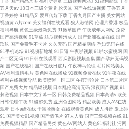
丁香
国产精品水多
福利所导航
三级视频网站J
51福利影院
丁香
五月天av
18日本三级全黄
乱伦天堂
国产在线短视频
丁香五月
丁香婷婷
91精品又
爱豆传媒下载
丁香九月国产主播
美女网站
视频黄
A片com
美女福利在线观看
狼人激情网
伦理片香港
极品
福利导航
黄色三级最新免费
91嫩草国产
午夜成年人网站
免费
国产高清视频
91草莓
丝瓜视频污成人
国产亚洲视品在线
国产
玖玖
国产免费毛不卡片
久久无码
国产精品网络
孕妇无码在线
91手机论坛
91视频新地址
91日逼
午夜啪视频
91啪水蜜桃网
国
产二区无码
91日韩在线观看
西瓜影院视频全集
国产孕妇无码视
频
国产在线福利
国产在线日皮片
午夜神马伦理
毛片网站美女
AV福利激情毛片
黄色网在线播放
91视频免费在线
91午夜在线
福利在线视频导航
欧美喷潮一区二区
午夜理论片
日本第二片区
国产免费大片
精品呦视频
日本乱伦高清无码
深夜国产视频
91
刺激视频
日本中文字幕一区
日韩免费精品视频
日本高清v
欧美
日韩伦理午夜
91碰超免费
亚洲色图网站
精品欧美
成人AV在线
观看
日本a级在线
干露脸熟女
在线观看黄色网
成人抖音
爰上碰
91
国产美女91视频
国产情侣片
97人人看
国产三级视频在线
91
免费视频精品
国产精品另类
黄色AV网站人
黄色91福利社
污网