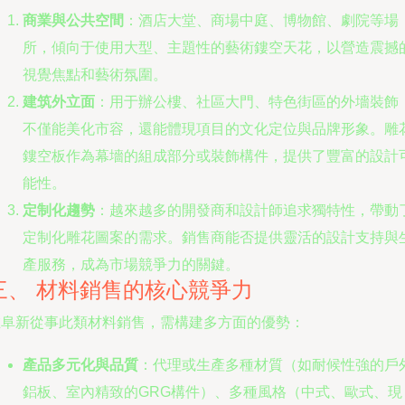
商業與公共空間
：酒店大堂、商場中庭、博物館、劇院等場
所，傾向于使用大型、主題性的藝術鏤空天花，以營造震撼
視覺焦點和藝術氛圍。
建筑外立面
：用于辦公樓、社區大門、特色街區的外墻裝飾
不僅能美化市容，還能體現項目的文化定位與品牌形象。雕
鏤空板作為幕墻的組成部分或裝飾構件，提供了豐富的設計
能性。
定制化趨勢
：越來越多的開發商和設計師追求獨特性，帶動
定制化雕花圖案的需求。銷售商能否提供靈活的設計支持與
產服務，成為市場競爭力的關鍵。
三、 材料銷售的核心競爭力
在阜新從事此類材料銷售，需構建多方面的優勢：
產品多元化與品質
：代理或生產多種材質（如耐候性強的戶
鋁板、室內精致的GRG構件）、多種風格（中式、歐式、現