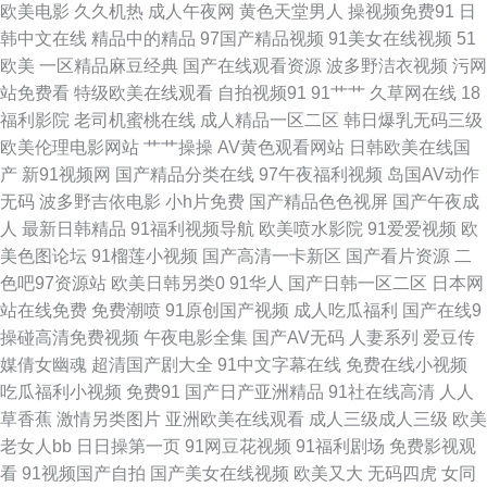
欧美电影
久久机热
成人午夜网
黄色天堂男人
操视频免费91
日
韩中文在线
精品中的精品
97国产精品视频
91美女在线视频
51
美区另类 日韩无人区艹 午夜成人AV导航 大香蕉影占91 国产主页 日韩国产
欧美
一区精品麻豆经典
国产在线观看资源
波多野洁衣视频
污网
站免费看
特级欧美在线观看
自拍视频91
91艹艹
久草网在线
18
对白 在线免费毛片基地 肏人网站 国产三级片在线观 六月天婷婷 日本中文字
福利影院
老司机蜜桃在线
成人精品一区二区
韩日爆乳无码三级
欧美伦理电影网站
艹艹操操
AV黄色观看网站
日韩欧美在线国
幕成人 香蕉久草 91黄色链接 波多野解衣 国产操海角社区 精品兔费产品精品
产
新91视频网
国产精品分类在线
97午夜福利视频
岛国AV动作
无码
波多野吉依电影
小h片免费
国产精品色色视屏
国产午夜成
日本电影色色 91超碰丁香 99欧美操碰 超碰人草 户外激情露出 两性蜜桃午夜
人
最新日韩精品
91福利视频导航
欧美喷水影院
91爱爱视频
欧
美色图论坛
91榴莲小视频
国产高清一卡新区
国产看片资源
二
剧场 欧洲一区无码 少妇在线导航社区 亚洲a级 91社区最新网址 老司机能看
色吧97资源站
欧美日韩另类0
91华人
国产日韩一区二区
日本网
站在线免费
免费潮喷
91原创国产视频
成人吃瓜福利
国产在线9
的av 日本黄色永久视频 在线超鹏 99福利社 51视屏 久久999 日韩黄色网址
操碰高清免费视频
午夜电影全集
国产AV无码
人妻系列
爱豆传
媒倩女幽魂
超清国产剧大全
91中文字幕在线
免费在线小视频
午夜福利偷拍在线 69欧洲 www91日本 极品国产TS资源 欧美性爱100P 丝袜
吃瓜福利小视频
免费91
国产日产亚洲精品
91社在线高清
人人
草香蕉
激情另类图片
亚洲欧美在线观看
成人三级成人三级
欧美
脚网址 中文字幕11页 AV性爱com 东京热成人网站 狠狠鲁无码网站 麻豆
老女人bb
日日操第一页
91网豆花视频
91福利剧场
免费影视观
看
91视频国产自拍
国产美女在线视频
欧美又大
无码四虎
女同
MD93TV 青青视频网 午夜福利院91N 91九色性爱 www91白 国产熟女性爱