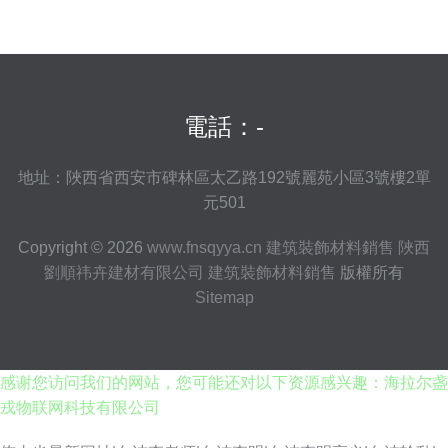
電話：-
地址：陜西省西安市碑林區太乙路192號麗苑小區3號樓2單
元501
Copyright © 2026
www.fnsqyya.cn
建筑裝飾材料銷售
陜西
劉順祎卉建材有限公司
建筑裝飾材料銷售
版權所有
Sitemap
感谢您访问我们的网站，您可能还对以下资源感兴趣：海拉尔盏
戎物联网科技有限公司