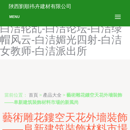
俺去也最新网址-白洁李老
陜西劉順祎卉建材有限公司
师-白洁李明-白洁李明高义-
MENU
白洁轮乱-白洁论坛-白洁绿
帽风云-白洁媚光四射-白洁
女教师-白洁派出所
當前位置：
首頁
>
產品大全
>
藝術雕花鏤空天花外墻裝飾
——阜新建筑裝飾材料市場的新風尚
藝術雕花鏤空天花外墻裝飾
——阜新建筑裝飾材料市場