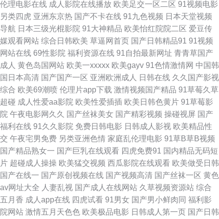
伦理电影在线
成人影院在线播放
欧美足交一区二区
91视频电影
另类四虎
亚洲东京热
国产不卡在线
91九色视频
日本天堂视频
丁香大香蕉 午夜私人福利 亚洲色色电影网站 爱豆传媒九色视频 大香蕉99草
导航
日本三级光棍影院
91大神精品
欧美怡红院院二区
爱豆传
媒观看网站
综合日韩欧美
草逼网首页
国产日韩精品91
91视频
超碰夫妻啪啪啪 美女电影 欧美性爱变态 三级三级久久香港 午夜九二福利 亚
网站在线
69性影院
福利资源在线
91自拍最新网址
青青草国产
成人
黄色岛国网站
欧美一xxxxx
欧美gayv
91色情激情网
中国韩
洲影院成人在线 91福利社 东京热成人在线 狠狠久久精品L 老湿机福利区 欧
国日本高清
国产国产一区
亚洲欧洲成人
日韩在线
久久国产影视
综合
欧美69潮喷
伦理片app下载
激情视频国产精品
91草莓久草
美a√在线 欧美性福利影院 天堂社一区二区 亚洲成人SESE 在线免费九一网
超碰
成人性爱aa影院
欧美性爱插插
欧美日韩色黄片
91草莓影
院
午夜电影网久久
国产丝袜美女
国产精彩视频
操碰视屏
国产
站 91免费入口观看 3级久久精 黄色成人AV网 免费视频无码专区 日本韩国A
福利在线
91久久影院
免费日韩电影
日韩成人影视
欧美精品性
交
午夜宅男免费
另类亚洲色情
家庭乱伦理电影
91草B草B视频
片 www国产www 福利天堂91 欧美不卡交配视频 人人操97 99只有精品9 玖
国产精品熟女一
国产巨乳在线观看
四虎免费91
国内精品无码短
片
超碰成人操操
欧美猛交视频
西瓜影院在线观看
欧美做受日韩
草aⅴ视频 色先锋AV导航 欧美91 日韩一区 国产精品打炮自拍 影音先锋红杏
国产在线一
国产原创视频在线
国产视频高清
国产丝袜一区
黄色
av网址大全
人妻乱视
国产成人在线网站
久草视频资源站
综合
AV ts男娘激情 国产精品乱码专区 另类色图欧美 日韩三级av 伊人春色综合
五月香
成人app在线
四虎试看
91男女
国产男小鲜肉同
福利影
院网站
激情五月天色色
欧美极品电影
日韩成人第一页
国产日韩
91牛视频网址 av激情黄亚洲 超碰极品 国产熟女91熟女 久久婷婷五月天 欧