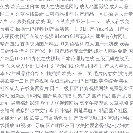
免费
欧美三级日本
成人在线吃瓜网站
成人岛国影院
成人动漫二
区三区
久草在线最新
日韩精品推荐
国产精品一区自拍
男人天堂
a片123
另类视频欧美
国产在线直播
亚洲卡一卡二
成人在线免
费看黄
操操无码视频
国产高清第一页
91国产在线播放
国产女
人夜夜做
国产在线小视频
91com
91豆花成人
哪里有A片网址
精产国品
香蕉视频国产精品
91九色福利
成人国产无线视
欧美
日韩性生活片
国产伦理剧
国产精品无套无码
成年人网站免费
国
产精品1000
91九色在线视频
日本伦理片在线
三级无码在线天
堂
久久成人亚洲
日本中文视频在线
伦理剧推荐
国产成人精品日
本
97甜桃品种介绍
91插插插
欧美SE第二页
毛片内射女
激情另
类欧美一二
国产色视频
孕妇三级av无码
日韩欧美色综合
美女
社区成人
在线免费看片
日本一级
国产传媒视频网站
免费观看污
网站
最新激情h网站
国产喷浆抽搐
宅男久久国产精品
国产乱肥
老妇
最新福利影院
欧美人妖视频网站
窝窝午夜理论
久草视频深
夜福利
波多野步中文字幕
日韩福利网址导航
91精品国产社区
超碰无码在线
欧美日韩高清免费
国产激情视频三区
宅男福利在
线播放
91视频污导航
国产啪亚洲国
欧美性爱密臀
疯狂少妇喷
潮
欧美肏屄一区二区
国产乱伦免费观看
偷拍草草草
97狠狠插