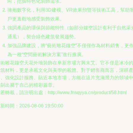
向，挖掘特色化裝飾需求。
擁抱數字化，利用3D建模、VR效果預覽等技術工具，幫助
戶更直觀地感受裝飾效果。
強調產品的環保與節能特性（如部分鏤空設計有利于自然采
通風），契合綠色建筑發展趨勢。
加強品牌建設，將“藝術雕花鏤空”不僅僅作為材料銷售，更
為一種“空間藝術解決方案”進行推廣。
藝術雕花鏤空天花外墻裝飾在阜新市場方興未艾。它不僅是冰冷
建筑材料，更是承載文化與美學的載體。對于銷售商而言，深耕
品、強化設計服務、貼近本地市場，方能在這片充滿潛力的領域
雕刻出屬于自己的精彩篇章。
若轉載，請注明出處：http://www.fnsqyya.cn/product/58.html
新時間：2026-08-06 19:50:00