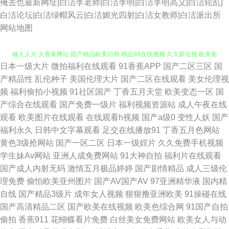
俺去也最新网址|白洁李老师|白洁李明|白洁李明高义|白洁轮乱|
白洁论坛|白洁绿帽风云|白洁媚光四射|白洁女教师|白洁派出所
网站地图
日本一级大片
微拍福利在线观看
91香蕉APP
国产二区三区
国
午夜免费电影 超碰在视 欧美亚黄色人a片 亚洲欧洲狠狠肏 www日本色a 超
产精品性
乱伦种子
美国伦理大片
国产二区在线观看
美女伦理视
频
福利偷拍小视频
91社区国产
丁香五月天堂
欧美变态一区
国
碰人人大 大香蕉网址 国产精品欧美日韩 精品99在线视频 久久新址视 欧美射
产综合在线观看
国产免费一级片
福利视频资源站
成人午夜在线
观看
欧美图片在线观看
在线观看h视频
国产a级0
变性人妖
国产
精 日韩精品ー区二区 日韩色中色精导航 91白丝综合网 91视频人人 www99
福利永久
日韩中文字幕观看
足交在线播放91
丁香五月色网站
黄色3级抢网站
国产一区二区
日本一级婬片
久久免费手机视频
视频 含羞草蜜桃a级片 久久护士总站 麻豆国产一二三四 91黑丝av 国产第3
学生妹Av网站
亚洲人成免费网站
91大神自拍
福利片在线观看
国产成人内射无码
激情五月极品婷婷
国产剧情精品
成人三级伦
页 狼友大香蕉 欧美操逼1区 人妻操操 97福利社视频 超碰99自拍 东京热综合
理免费
偷怕欧美亚州图片
国产AV国产AV
97亚洲精华液
国内精
自线
国产精品3级片
成年女人视频
狠狠撸亚洲欧美
91操碰在线
网 国产精品久草 黄色一片 精品国产九九九 免费看黄的网址 欧美人妻导航 亚
国产高清精品二区
国产欧美在线视频
欧美色综合网
91国产自拍
偷拍
香蕉911
花蝴蝶看片免费
白丝美女免费网站
欧美女人与动
洲色情探花 51欧美色图 91黑丝美女艹逼 福利撸撸导航 久久综合一期二期 日