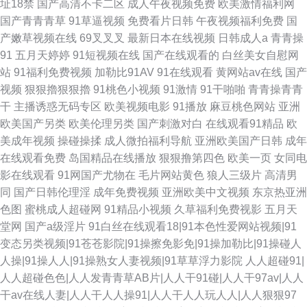
址18禁
国产高清不卡二区
成人午夜视频免费
欧美激情福利网
国产青青青草
91草逼视频
免费看片日韩
午夜视频福利免费
国
产嫩草视频在线
69叉叉叉
最新日本在线视频
日韩成人a
青青操
91
五月天婷婷
91短视频在线
国产在线观看的
白丝美女自慰网
站
91福利免费视频
加勒比91AV
91在线观看
黄网站av在线
国产
视频
狠狠擼狠狠擼
91桃色小视频
91激情
91干啪啪
青青操青青
干
主播诱惑无码专区
欧美视频电影
91播放
麻豆桃色网站
亚洲
欧美国产另类
欧美伦理另类
国产刺激对白
在线观看91精品
欧
美成年视频
操碰操揉
成人微拍福利导航
亚洲欧美国产日韩
成年
在线观看免费
岛国精品在线播放
狠狠撸第四色
欧美一页
女同电
影在线观看
91网国产尤物在
毛片网站黄色
狼人三级片
高清男
同
国产日韩伦理淫
成年免费视频
亚洲欧美中文视频
东京热亚洲
色图
蜜桃成人超碰网
91精品小视频
久草福利免费视影
五月天
堂网
国产a级淫片
91白丝在线观看18|91本色性爱网站视频|91
变态另类视频|91苍苍影院|91操擦免影免|91操加勒比|91操碰人
人操|91操人人|91操熟女人妻视频|91草草浮力影院
人人超碰91|
人人超碰色色|人人发青青草AB片|人人干91碰|人人干97av|人人
干av在线人妻|人人干人人操91|人人干人人玩人人|人人狠狠97