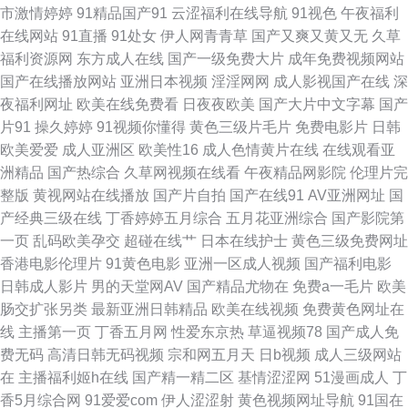
市激情婷婷
91精品国产91
云涩福利在线导航
91视色
午夜福利
在线网站
91直播
91处女
伊人网青青草
国产又爽又黄又无
久草
花视频无码福利 婷婷97色色网 91羞羞视频 欧美性交一区二区 91猫先生视频
福利资源网
东方成人在线
国产一级免费大片
成年免费视频网站
国产在线播放网站
亚洲日本视频
淫淫网网
成人影视国产在线
深
国产精品久草福利 男女靠逼国产 四虎黄色片电影院 91大神在线 超碰午夜91
夜福利网址
欧美在线免费看
日夜夜欧美
国产大片中文字幕
国产
片91
操久婷婷
91视频你懂得
黄色三级片毛片
免费电影片
日韩
黄色超鹏 欧美成人性爱综合 久久在6国 午夜激情爽 成人午夜剧场网站 日韩
欧美爱爱
成人亚洲区
欧美性16
成人色情黄片在线
在线观看亚
洲精品
国产热综合
久草网视频在线看
午夜精品网影院
伦理片完
精品 综合另类视频图 超碰日韩伪娘精品 欧亚一本视频 大香蕉AB片 久久精品
整版
黄视网站在线播放
国产片自拍
国产在线91
AV亚洲网址
国
产经典三级在线
丁香婷婷五月综合
五月花亚洲综合
国产影院第
观看 日本三极黄色影院 综合另类入口AV A级无毛 五月天激情网图片 97伦色
一页
乱码欧美孕交
超碰在线艹
日本在线护士
黄色三级免费网址
香港电影伦理片
91黄色电影
亚洲一区成人视频
国产福利电影
国产精品草草在线 另类图片欧美色图 午夜福利丝袜人妻 91探花偷拍视频 亚
日韩成人影片
男的天堂网AV
国产精品尤物在
免费a一毛片
欧美
肠交扩张另类
最新亚洲日韩精品
欧美在线视频
免费黄色网址在
洲人成小说网 久久爱911 深夜第一福利导航 91豆花吃瓜 超碰牛牛 激情瑟瑟
线
主播第一页
丁香五月网
性爱东京热
草逼视频78
国产成人免
费无码
高清日韩无码视频
宗和网五月天
日b视频
成人三级网站
欧洲A级网站 香蕉污视频 91视频网页综合 成人AⅤ 久久嫩草精品久 婷婷涩丁
在
主播福利姬h在线
国产精一精二区
基情涩涩网
51漫画成人
丁
香5月综合网
91爱爱com
伊人涩涩射
黄色视频网址导航
91国在