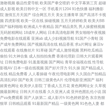
激吻视频
极品性爱导航
欧美国产拳交喷奶
中文字幕第三页
超碰
成人影视
欧美日韩中文一区
手机看片1204
91色快播
福利撸影
网站 六月天婷婷丁香 日韩一级视频 亚洲微拍福利 欧美网站在线观看
院
激情五月天国产
综合网五月天
美女主播青草
国产高清不卡视
频
四虎影视
欧美一区在线
操碰视频
五月天婷婷欧美
欧美大BB
www91c伊人 精东黄色色 欧美人人插 天天操网站 宅男影院 av男女激情 大香
国产福利啪啪
欧洲成人午夜精品
国产精品美乳
男人操蜜桃视频
无码射精网站
18成年人网站
日本高清电影网
男女啪啪午夜视频
蕉在线久久 韩国理论午夜 美女天天干 日韩色欧 亚洲综合变态另类 99草草网
免费电影在线观看
亚洲ab
成人少妇视频导航
91国产小青蛙
国
产成年免费网站
国产视频高清在线
精品香蕉
求a片网址
麻豆tv
国产精品伊人久久 久久肏屄影院 欧洲精品伦 无码专区伦理三级 欧美色网69
在线观看
在线撸丝片
91草碰
国产成人激情视频
黑料吃瓜精品
偷拍
91大神合集
成人拍拍拍免费
香港伦理剧
日韩大片观看网
97色色网站 国产不卡在线一区 狼友导航 人人摸97 91社抖音在线 国产嫩草
址
日韩免费电影
91羞羞视频
国产网站
青草全福视在线
性导航
影视AV
日本一级在线视频
国产好片浮力
91久操
国产精品成人
影院久久 蜜桃久热久精品 色色一本道 亚洲伪娘av网站 91色涩 超碰人人做
在线
精品免费看
人人看操碰
午夜伦理电影网
久久国自产拍精品
高清乱码0
国产欧美
日韩三级黄色A片
伦理电影亚洲国产
福利
黄色www91 欧美性爱第1页 日本黄色A级大片 91工厂露脸熟女 操碰激情网
姬黄色网址
欧美伊人影院
丁香成人五月花
黄色网网址女
久草视
频最新网址
日韩大片在线看
久久亚洲人成
亚州色图乱伦小说
国
国产青青在线 老师机黄色A片 日韩综合色 欧美另类性 wwwwww6区 激情另
产va免费观看
国产人妖第二
成人影片h
91色婷婷瑟色
东京热狠
狠草
日韩精品观看
91最新国产精品
一级黄色网
91色色人妻
都
类春色 欧美色图片 午夜妻久久 99热这里精品 国产干逼的 麻豆福利导航 豆