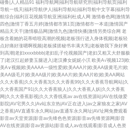
碰鲁|人人精品91
福利导航网|福利导航研究所|福利导航页|福利
导航一线天|福利导航伊人|福利导航站|福利导航中文字幕|福利导
航综合|福利豆花视频导航亚洲|福利杜成人网
激情春色网|激情第
四色|激情丁香五月婷|激情都市第1页|激情都市一本道|激情国产
精品天天干|激情极品网|激情九色|激情快播|激情另类综合网
老
板含着她的花蒂啃咬高潮的视频|老板强行进入身体视频|老板轻
点好痛好涨嗯啊视频|老板揉搓秘书丰满大乳|老板吻我下身好爽
到高潮|老妇xxxxbbbb|老妇乱子伦视频国产|老妇又粗又大舒服极
了|老汉扛起娇妻玉腿进入|老汉搡女妮妮小泬
欧美A√视频123|欧
美A∨视频|欧美AAAA一级性爱|欧美AAA片|欧美AA级黄毛片|欧
美AA级毛片|欧美AA级片|欧美AA片|欧美AA片欧|欧美AA网站
久久大香蕉|久久大香蕉3|久久大香蕉99|久久大香蕉导航网站|久
久大香蕉国产91|久久大香蕉狼人|久久大香蕉人妖|久久大香蕉
网|久久大香蕉影视|久久大香线蕉av
av在线资源站|AV在线做爱
影院|AV宅男久久|Av站东京热|AV正在进入|av之家狼友之家|AV
之香蕉|AV直通车永久网站|av直通车永久网址|AV址网免费观看
影音av天堂资源|影音av先锋色色资源|影音av先锋资源网|影音
AV在线资源|影音av资源站|影音成人av在线观看|影音成人色资