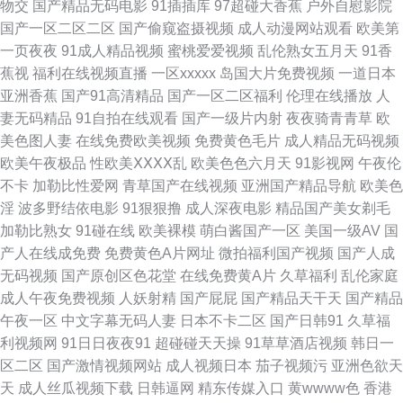
物交
国产精品无码电影
91插插库
97超碰大香蕉
户外自慰影院
国产一区二区二区
国产偷窥盗摄视频
成人动漫网站观看
欧美第
韩草草视频 天美91 午夜熟女福利 超碰97第一页 国产极品蜜臀毛片 俺去也综
一页夜夜
91成人精品视频
蜜桃爱爱视频
乱伦熟女五月天
91香
蕉视
福利在线视频直播
一区xxxxx
岛国大片免费视频
一道日本
合网 91打屁股 av老湿影院 国产久久区 狼友视频aa 欧美粗大视频 日韩成人
亚洲香蕉
国产91高清精品
国产一区二区福利
伦理在线播放
人
妻无码精品
91自拍在线观看
国产一级片内射
夜夜骑青青草
欧
免费 视频网站18污 性生活A级视频 在线国产视频 97日韩在线 变态另类11
美色图人妻
在线免费欧美视频
免费黄色毛片
成人精品无码视频
欧美午夜极品
性欧美ⅩⅩⅩⅩ乱
欧美色色六月天
91影视网
午夜伦
成人猛猛av 国产叫床 狠狠久久 精品国产9199 另类综合在线 欧美在线撸视
不卡
加勒比性爱网
青草国产在线视频
亚洲国产精品导航
欧美色
淫
波多野结依电影
91狠狠撸
成人深夜电影
精品国产美女剃毛
频 亚洲另类图片69 在线老司机大香蕉 91黄色91刺激 91探花一区在线 超碰
加勒比熟女
91碰在线
欧美裸模
萌白酱国产一区
美国一级AV
国
产人在线成免费
免费黄色A片网址
微拍福利国产视频
国产人成
97人人妻 成人av五月花 含羞草AV影院 黄色仓库导航 蜜桃草91视频 人妖av
无码视频
国产原创区色花堂
在线免费黄A片
久草福利
乱伦家庭
成人午夜免费视频
人妖射精
国产屁屁
国产精品天干天
国产精品
午夜传媒 影音先锋欧美专区 91免费网站 草逼视频软件 国产麻豆aa 韩日日精
午夜一区
中文字幕无码人妻
日本不卡二区
国产日韩91
久草福
利视频网
91日日夜夜91
超碰碰天天操
91草草酒店视频
韩日一
欧美韩日 熟妇人妻久久一区 香蕉视频在线网站 自拍人妻欧美 91性爱视频大
区二区
国产激情视频网站
成人视频日本
茄子视频污
亚洲色欲天
天
成人丝瓜视频下载
日韩逼网
精东传媒入口
黄wwww色
香港
全 成人高清日色 国产伪娘在线一区 极品网黄 欧美A√ 日韩无码av网站 五月