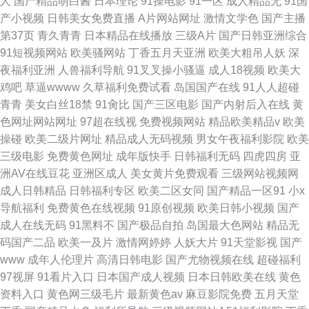
人
国产精品萌白酱
日本理论
91操电影
91一区
成人精品无
91国
产小视频
日韩美女免费直播
A片网站网址
激情文学色
国产主播
第37页
青久青青
日本精品在线播放
三级A片
国产日韩亚洲综合
91短视频网站
欧美骚网站
丁香五月天亚洲
欧美大粗吊人妖
深
夜福利亚洲
人兽福利导航
91叉叉操小骚逼
成人18视频
欧美大
鸡吧
草逼wwww
久草福利免费试看
岛国国产在线
91人人超碰
青青
美女白丝18禁
91肏比
国产三区电影
国产内射后入在线
黄
色网址网站网址
97超在线视
免费视频网站
精品欧美精品v
欧美
操碰
欧美二级片网址
精品成人无码视频
男女午夜福利影院
欧美
三级电影
免费黄色网址
成年版快手
日韩福利无码
四虎四房
亚
洲AV在线豆花
亚洲区成人
美女黄片免费观看
三级网站视频网
成人日韩精品
日韩福利专区
欧美二区女同
国产精品一区91
小x
导航福利
免费黄色在线视频
91原创视频
欧美日韩小视频
国产
成人在线无码
91黑料不
国产极品自拍
岛国最大色网站
精品无
码国产二品
欧美一及片
激情网婷婷
人妖大片
91天堂影视
国产
www
成年人伦理片
高清日韩电影
国产尤物视频在线
超碰福利
97视屏
91看片入口
日本国产成人视频
日本日韩欧美在线
黄色
资料入口
黄色网三级毛片
最新黄色av
麻豆影院免费
五月天堂