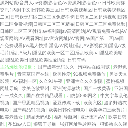
源网站|影音男人av资源|影音色Av资源网|影音色se
日韩欧美群
交P片內射中文|日韩欧美三区|日韩欧美视频区|日韩欧美视频区
二区|日韩欧无码区二区三区免费不卡|日韩区二区超清视频|日韩
区二区免费视频|日韩区二区三区精品|日韩区二区三区免费体验|
日韩区二区三区射精
av福利院|av高清网站|AV观看免费在线|AV
观看网站|AV观看网址|av官方网址|AV官网|av国产第二区|av国
产免费观看|Av黑人快播
淫乱AV网址|淫乱AV影视首页|淫乱A级
毛片|淫乱A级片|淫乱的欧美一区二区|淫乱欧美aa|淫乱欧美精
品|淫乱欧美日|淫乱欧美性爱|淫乱日韩有码
主站蜘蛛池模板：
国产成年无码久久
|
污网站在线浏览
|
老湿免
费毛片
|
青草草国产在线
|
欧美性爱
|
91视频免费播放
|
另类天堂
影院
|
AV福利一区
|
久久91午夜
|
亚洲性久久久影院
|
蜜桃视频
网址导航
|
欧美色欲亚州
|
亚洲资源总站
|
国产一级黄碟
|
亚洲国
产一成久久
|
国产在线精品观看
|
四虎新888网名
|
中文字幕乱伦
视频
|
国产思思精品视频
|
爱豆传媒下载
|
欧美六区
|
波多野洁衣
电影
|
国产精品91视频
|
欧美日韩伦理电影
|
欧美孕妇三级黄片
|
欧美老熟女
|
精品无码AB
|
福利导航网
|
亚洲五码AV
|
欧美日韩
乱
|
孕妇av入口
|
狠狠干导航
|
强奸网址毛片网站
|
狠狠撸永久视