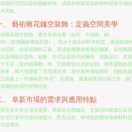
術格調與空間品質的關鍵材料，成為阜新建筑裝飾材料銷售市場
一大亮點。
一、 藝術雕花鏤空裝飾：定義空間美學
藝術雕花鏤空裝飾，通常采用金屬（如鋁、不銹鋼、銅）、
GRG（玻璃纖維增強石膏）、高分子復合材料等材質，通過精密
激光切割、鑄造或雕刻工藝，形成各種繁復精美的圖案。這些圖
可以是傳統的花鳥、紋飾，也可以是現代的幾何、抽象設計。當
用于天花（室內或廊檐）時，它能創造出光影交錯、通透靈動的
覺效果，極大地豐富了空間層次感；當作為外墻裝飾時，則能為
筑立面披上一件藝術的“外衣”，在遮陽、通風的實用功能之外，賦
建筑獨特的個性與標志性。
二、 阜新市場的需求與應用特點
阜新市近年來在城市更新、商業綜合體建設、文旅項目開發以及
端住宅打造等方面持續發力，對高品質、有特色的建筑裝飾材料
求日益增長。